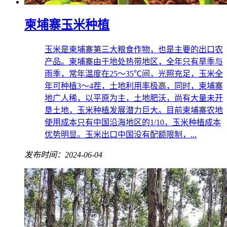
柬埔寨玉米种植
玉米是柬埔寨第三大粮食作物，也是主要的出口农
产品。柬埔寨由于地处热带地区，全年只有旱季与
雨季，常年温度在25～35℃间，光照充足，玉米全
年可种植3～4茬，土地利用率极高，同时，柬埔寨
地广人稀，以平原为主，土地肥沃，尚有大量未开
垦土地，玉米种植发展潜力巨大。目前柬埔寨农地
使用成本只有中国沿海地区的1/10，玉米种植成本
优势明显。玉米出口中国没有配额限制，...
发布时间：2024-06-04