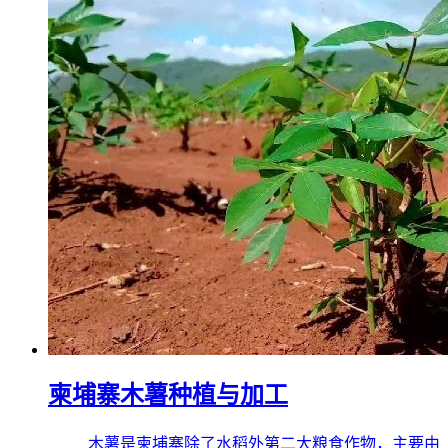
柬埔寨木薯种植与加工
木薯是柬埔寨除了水稻外第二大粮食作物，主要由