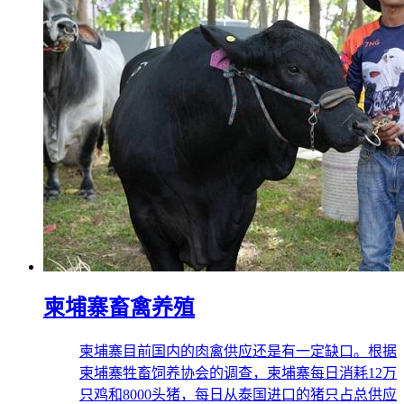
柬埔寨畜禽养殖
柬埔寨目前国内的肉禽供应还是有一定缺口。根据
柬埔寨牲畜饲养协会的调查，柬埔寨每日消耗12万
只鸡和8000头猪，每日从泰国进口的猪只占总供应