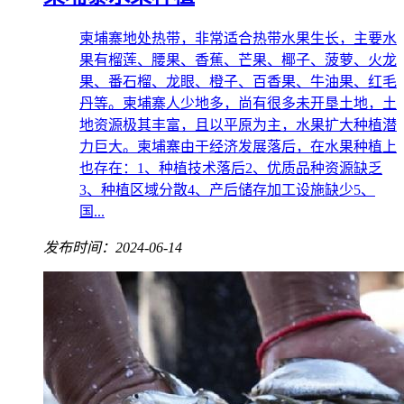
柬埔寨地处热带，非常适合热带水果生长，主要水
果有榴莲、腰果、香蕉、芒果、椰子、菠萝、火龙
果、番石榴、龙眼、橙子、百香果、牛油果、红毛
丹等。柬埔寨人少地多，尚有很多未开垦土地，土
地资源极其丰富，且以平原为主，水果扩大种植潜
力巨大。柬埔寨由于经济发展落后，在水果种植上
也存在：1、种植技术落后2、优质品种资源缺乏
3、种植区域分散4、产后储存加工设施缺少5、
国...
发布时间：2024-06-14