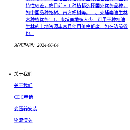
特性较差，故目前人工种植都选择国外优势品种，
如中国品种按树、南方杨树等。二、柬埔寨速生林
木种植优势：1、柬埔寨地多人少，可用于种植速
生林的土地资源丰富且使用价格低廉，如在边缘省
份...
发布时间：2024-06-04
关于我们
关于我们
CDC申请
变压器安装
物流清关