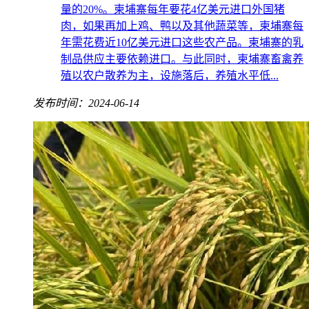
量的20%。柬埔寨每年要花4亿美元进口外国猪
肉，如果再加上鸡、鸭以及其他蔬菜等，柬埔寨每
年需花费近10亿美元进口这些农产品。柬埔寨的乳
制品供应主要依赖进口。与此同时，柬埔寨畜禽养
殖以农户散养为主，设施落后，养殖水平低...
发布时间：2024-06-14