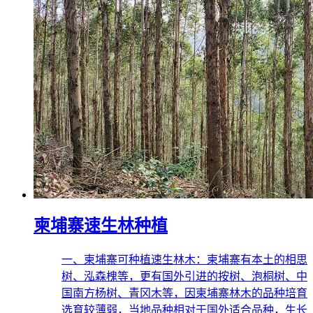
柬埔寨速生林种植
一、柬埔寨可种植速生林木：柬埔寨有本土的相思
树、泓森槐等，更有国外引进的按树、泡桐树、中
国南方杨树、青冈木等，因柬埔寨林木的品种培育
选育较薄弱，当地品种相对于国外适合品种，生长