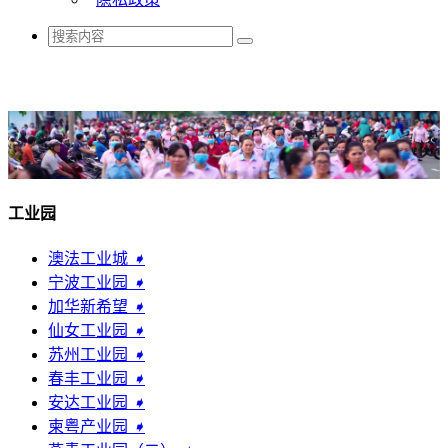
工业园
澳法工业城
➧
宁波工业园
➧
加华新希望
➧
仙女工业园
➧
苏州工业园
➧
春丰工业园
➧
安达工业园
➧
柬粤产业园
➧