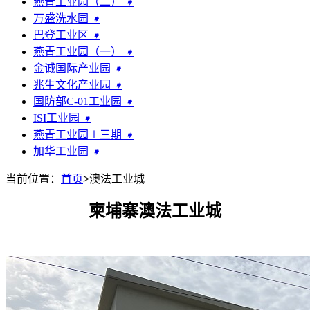
燕青工业园（二）
➧
万盛洗水园
➧
巴登工业区
➧
燕青工业园（一）
➧
金诚国际产业园
➧
兆生文化产业园
➧
国防部C-01工业园
➧
ISI工业园
➧
燕青工业园∣三期
➧
加华工业园
➧
当前位置：
首页
>
澳法工业城
柬埔寨澳法工业城