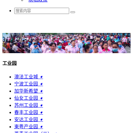
工业园
澳法工业城
➧
宁波工业园
➧
加华新希望
➧
仙女工业园
➧
苏州工业园
➧
春丰工业园
➧
安达工业园
➧
柬粤产业园
➧