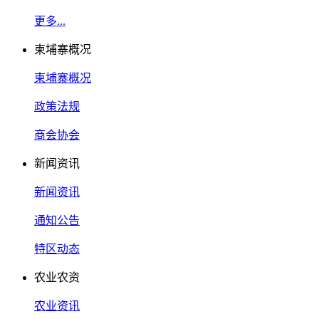
更多...
柬埔寨概况
柬埔寨概况
政策法规
商会协会
新闻资讯
新闻资讯
通知公告
特区动态
农业农资
农业资讯