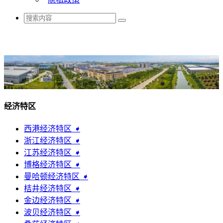
经济特区
西港经济特区
➧
浙江经济特区
➧
江苏经济特区
➧
博格经济特区
➧
曼哈顿经济特区
➧
桔井经济特区
➧
金边经济特区
➧
波贝经济特区
➧